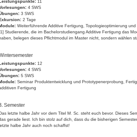
Leistungspunkte:
11
Vorlesungen:
4 SWS
Übungen:
3 SWS
Exkursion:
2 Tage
Module:
Weiterführende Additive Fertigung, Topologieoptimierung und 
[1] Studierende, die im Bachelorstudiengang Additive Fertigung das Mod
haben, belegen dieses Pflichtmodul im Master nicht, sondern wählen 
Wintersemester
Leistungspunkte:
12
Vorlesungen:
4 SWS
Übungen:
5 SWS
Module:
Seminar Produktentwicklung und Prototypenerprobung, Fertigu
additiven Fertigung
3. Semester
Das letzte halbe Jahr vor dem Titel M. Sc. steht euch bevor. Dieses Sem
das gerade liest. Ich bin stolz auf dich, dass du die bisherigen Semester
letzte halbe Jahr auch noch schaffst!