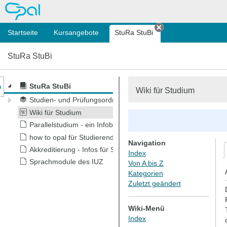
OPAL
Startseite
Kursangebote
StuRa StuBi
Tab schließen
StuRa StuBi
nzeige des Kursmenüs
StuRa StuBi
Wiki für Studium
Studien- und Prüfungsordnungen + Modulhandbücher
Wiki für Studium
Parallelstudium - ein Infoblatt
how to opal für Studierende
Navigation
Akkreditierung - Infos für Studis
Index
Sprachmodule des IUZ
Von A bis Z
Kategorien
Zuletzt geändert
Wiki-Menü
Index