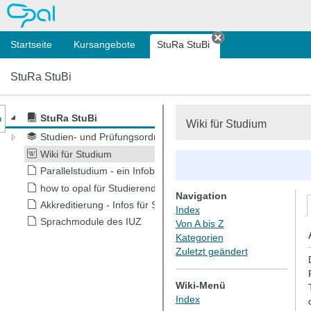
OPAL
Startseite
Kursangebote
StuRa StuBi
Tab schließen
StuRa StuBi
nzeige des Kursmenüs
StuRa StuBi
Wiki für Studium
Studien- und Prüfungsordnungen + Modulhandbücher
Wiki für Studium
Parallelstudium - ein Infoblatt
how to opal für Studierende
Navigation
Akkreditierung - Infos für Studis
Index
Sprachmodule des IUZ
Von A bis Z
Kategorien
Zuletzt geändert
Wiki-Menü
Index