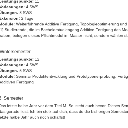
Leistungspunkte:
11
Vorlesungen:
4 SWS
Übungen:
3 SWS
Exkursion:
2 Tage
Module:
Weiterführende Additive Fertigung, Topologieoptimierung und 
[1] Studierende, die im Bachelorstudiengang Additive Fertigung das Mod
haben, belegen dieses Pflichtmodul im Master nicht, sondern wählen 
Wintersemester
Leistungspunkte:
12
Vorlesungen:
4 SWS
Übungen:
5 SWS
Module:
Seminar Produktentwicklung und Prototypenerprobung, Fertigu
additiven Fertigung
3. Semester
Das letzte halbe Jahr vor dem Titel M. Sc. steht euch bevor. Dieses Sem
das gerade liest. Ich bin stolz auf dich, dass du die bisherigen Semester
letzte halbe Jahr auch noch schaffst!