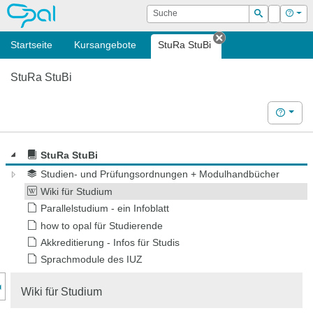
OPAL
Suche
Login
Hilf
Suchen
Startseite
Kursangebote
StuRa StuBi
Tab schließen
StuRa StuBi
Hilfe
StuRa StuBi
Studien- und Prüfungsordnungen + Modulhandbücher
Wiki für Studium
Parallelstudium - ein Infoblatt
how to opal für Studierende
Akkreditierung - Infos für Studis
Sprachmodule des IUZ
nzeige des Kursmenüs
Wiki für Studium