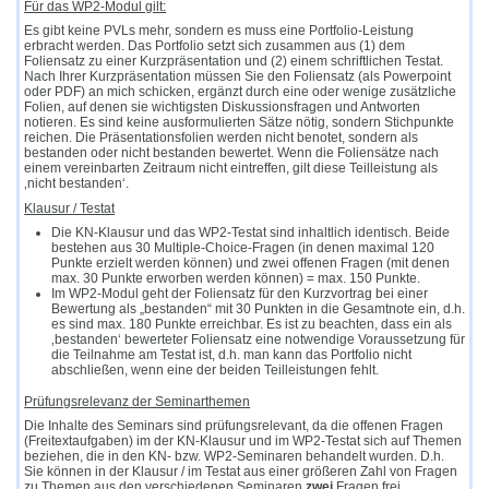
Für das WP2-Modul gilt:
Es gibt keine PVLs mehr, sondern es muss eine Portfolio-Leistung
erbracht werden. Das Portfolio setzt sich zusammen aus (1) dem
Foliensatz zu einer Kurzpräsentation und (2) einem schriftlichen Testat.
Nach Ihrer Kurzpräsentation müssen Sie den Foliensatz (als Powerpoint
oder PDF) an mich schicken, ergänzt durch eine oder wenige zusätzliche
Folien, auf denen sie wichtigsten Diskussionsfragen und Antworten
notieren. Es sind keine ausformulierten Sätze nötig, sondern Stichpunkte
reichen. Die Präsentationsfolien werden nicht benotet, sondern als
bestanden oder nicht bestanden bewertet. Wenn die Foliensätze nach
einem vereinbarten Zeitraum nicht eintreffen, gilt diese Teilleistung als
‚nicht bestanden‘.
Klausur / Testat
Die KN-Klausur und das WP2-Testat sind inhaltlich identisch. Beide
bestehen aus 30 Multiple-Choice-Fragen (in denen maximal 120
Punkte erzielt werden können) und zwei offenen Fragen (mit denen
max. 30 Punkte erworben werden können) = max. 150 Punkte.
Im WP2-Modul geht der Foliensatz für den Kurzvortrag bei einer
Bewertung als „bestanden“ mit 30 Punkten in die Gesamtnote ein, d.h.
es sind max. 180 Punkte erreichbar. Es ist zu beachten, dass ein als
‚bestanden‘ bewerteter Foliensatz eine notwendige Voraussetzung für
die Teilnahme am Testat ist, d.h. man kann das Portfolio nicht
abschließen, wenn eine der beiden Teilleistungen fehlt.
Prüfungsrelevanz der Seminarthemen
Die Inhalte des Seminars sind prüfungsrelevant, da die offenen Fragen
(Freitextaufgaben) im der KN-Klausur und im WP2-Testat sich auf Themen
beziehen, die in den KN- bzw. WP2-Seminaren behandelt wurden. D.h.
Sie können in der Klausur / im Testat aus einer größeren Zahl von Fragen
zu Themen aus den verschiedenen Seminaren
zwei
Fragen frei