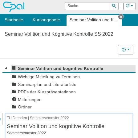
OPAL
Suche
Login
Hilf
Suchen
Startseite
Kursangebote
Seminar Volition und K...
Tab sc
Seminar Volition und Kognitive Kontrolle SS 2022
Hilfe
Seminar Volition und kognitive Kontrolle
Wichtige Mitteilung zu Terminen
Seminarplan und Literaturliste
PDFs der Kurzpräsentationen
Mitteilungen
Ordner
nzeige des Kursmenüs
TU Dresden | Sommersemester 2022
Seminar Volition und kognitive Kontrolle
Sommersemester 2022