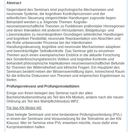
Abstract
Gegenstand des Seminars sind psychologische Mechanismen und
neuronale Systeme, die kognitiven Kontrollprozessen und der
willentlichen Steuerung zielgerichteter Handlungen zugrunde liegen.
Behandelt werden u.a. folgende Themen: Kognitiv-
neurowissenschaftliche Theorien zu Funktionen präfrontaler Hirnregionen
und deren Interaktion mit anderen Hirnsystemen, Bildgebungs- und
Läsionsstudien zu neurokognitiven Grundlagen willentlicher Handlungen
und kognitiver Flexibilität, neuronale Repräsentation von Absichten und
die Rolle unbewusster Prozesse bei der intentionalen
Handlungssteuerung, kognitive und neuronale Mechanismen adaptiver
und beeinträchtigter Selbstkontrolle. Das Seminar gibt zu einzelnen
Themen auch einen exemplarischen Einblick in die aktuelle Forschung
des Sonderforschungsbereichs Volition und kognitive Kontrolle und
behandelt philosophische Implikationen neurowissenschaftlicher Befunde
für Theorien der Willensfreiheit und ethische Fragen. Ein Hauptziel des
Seminars besteht neben der Wissensvermittlung darin, hinreichend Raum
für die kritische Diskussion von Theorien und empirischen Ergebnissen zu
bieten.
Prüfungsrelevanz und Prüfungsmodalitäten
Einige von Ihnen belegen das Seminar nach der alten
Bachelorstudienordnung als Teil des KN-Moduls, andere nach der neuen
Ordnung als Teil des Wahlpflichtmoduls WP2.
Für das KN Modul gilt:
Zwei belegte Seminare und eine bestandene Prüfungsvorleistung (PVL)
in einem der Seminare sind Voraussetzung für die Teilnahme an der KN-
Klausur. Wer im Seminar eine PVL erwerben möchte, muss dafür eine
Kurzpräsentation halten.