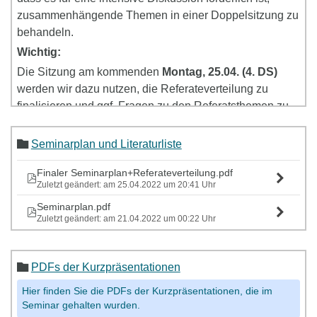
zusammenhängende Themen in einer Doppelsitzung zu
behandeln.
Wichtig:
Die Sitzung am kommenden
Montag, 25.04. (4. DS)
werden wir dazu nutzen, die Referateverteilung zu
finalisieren und ggf. Fragen zu den Referatsthemen zu
besprechen.
Die erste inhaltliche Seminarsitzung findet 02.05 als
Seminarplan und Literaturliste
Doppelsitzung (4. + 5. Doppelstunde) statt,
damit Sie
Finaler Seminarplan+Referateverteilung.pdf
genügend Zeit haben, sich auf die Sitzung vorzubereiten
Zuletzt geändert: am 25.04.2022 um 20:41 Uhr
und die Basistexte zu lesen.
Seminarplan.pdf
Zuletzt geändert: am 21.04.2022 um 00:22 Uhr
PDFs der Kurzpräsentationen
Hier finden Sie die PDFs der Kurzpräsentationen, die im
Seminar gehalten wurden.