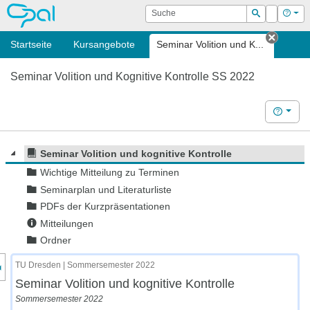
OPAL
Suche
Login
Hilf
Suchen
Startseite
Kursangebote
Seminar Volition und K...
Tab sc
Seminar Volition und Kognitive Kontrolle SS 2022
Hilfe
Seminar Volition und kognitive Kontrolle
Wichtige Mitteilung zu Terminen
Seminarplan und Literaturliste
PDFs der Kurzpräsentationen
Mitteilungen
Ordner
nzeige des Kursmenüs
TU Dresden | Sommersemester 2022
Seminar Volition und kognitive Kontrolle
Sommersemester 2022