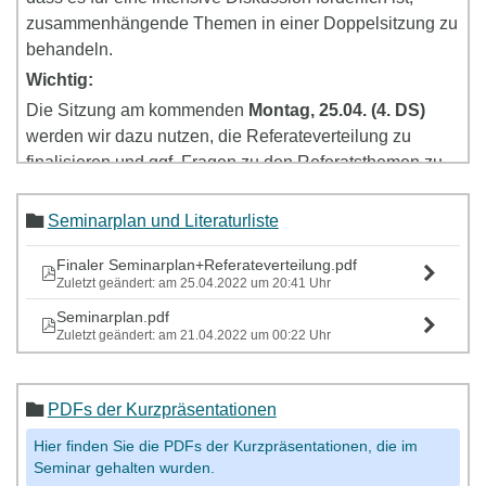
zusammenhängende Themen in einer Doppelsitzung zu
behandeln.
Wichtig:
Die Sitzung am kommenden
Montag, 25.04. (4. DS)
werden wir dazu nutzen, die Referateverteilung zu
finalisieren und ggf. Fragen zu den Referatsthemen zu
besprechen.
Die erste inhaltliche Seminarsitzung findet 02.05 als
Seminarplan und Literaturliste
Doppelsitzung (4. + 5. Doppelstunde) statt,
damit Sie
Finaler Seminarplan+Referateverteilung.pdf
genügend Zeit haben, sich auf die Sitzung vorzubereiten
Zuletzt geändert: am 25.04.2022 um 20:41 Uhr
und die Basistexte zu lesen.
Seminarplan.pdf
Zuletzt geändert: am 21.04.2022 um 00:22 Uhr
PDFs der Kurzpräsentationen
Hier finden Sie die PDFs der Kurzpräsentationen, die im
Seminar gehalten wurden.