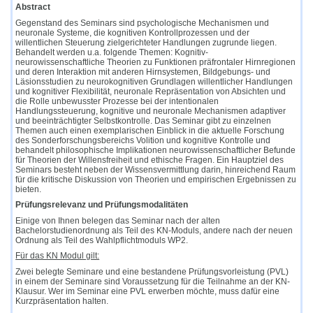
Abstract
Gegenstand des Seminars sind psychologische Mechanismen und
neuronale Systeme, die kognitiven Kontrollprozessen und der
willentlichen Steuerung zielgerichteter Handlungen zugrunde liegen.
Behandelt werden u.a. folgende Themen: Kognitiv-
neurowissenschaftliche Theorien zu Funktionen präfrontaler Hirnregionen
und deren Interaktion mit anderen Hirnsystemen, Bildgebungs- und
Läsionsstudien zu neurokognitiven Grundlagen willentlicher Handlungen
und kognitiver Flexibilität, neuronale Repräsentation von Absichten und
die Rolle unbewusster Prozesse bei der intentionalen
Handlungssteuerung, kognitive und neuronale Mechanismen adaptiver
und beeinträchtigter Selbstkontrolle. Das Seminar gibt zu einzelnen
Themen auch einen exemplarischen Einblick in die aktuelle Forschung
des Sonderforschungsbereichs Volition und kognitive Kontrolle und
behandelt philosophische Implikationen neurowissenschaftlicher Befunde
für Theorien der Willensfreiheit und ethische Fragen. Ein Hauptziel des
Seminars besteht neben der Wissensvermittlung darin, hinreichend Raum
für die kritische Diskussion von Theorien und empirischen Ergebnissen zu
bieten.
Prüfungsrelevanz und Prüfungsmodalitäten
Einige von Ihnen belegen das Seminar nach der alten
Bachelorstudienordnung als Teil des KN-Moduls, andere nach der neuen
Ordnung als Teil des Wahlpflichtmoduls WP2.
Für das KN Modul gilt:
Zwei belegte Seminare und eine bestandene Prüfungsvorleistung (PVL)
in einem der Seminare sind Voraussetzung für die Teilnahme an der KN-
Klausur. Wer im Seminar eine PVL erwerben möchte, muss dafür eine
Kurzpräsentation halten.