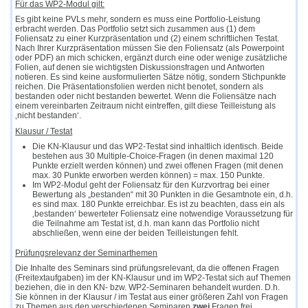
Für das WP2-Modul gilt:
Es gibt keine PVLs mehr, sondern es muss eine Portfolio-Leistung
erbracht werden. Das Portfolio setzt sich zusammen aus (1) dem
Foliensatz zu einer Kurzpräsentation und (2) einem schriftlichen Testat.
Nach Ihrer Kurzpräsentation müssen Sie den Foliensatz (als Powerpoint
oder PDF) an mich schicken, ergänzt durch eine oder wenige zusätzliche
Folien, auf denen sie wichtigsten Diskussionsfragen und Antworten
notieren. Es sind keine ausformulierten Sätze nötig, sondern Stichpunkte
reichen. Die Präsentationsfolien werden nicht benotet, sondern als
bestanden oder nicht bestanden bewertet. Wenn die Foliensätze nach
einem vereinbarten Zeitraum nicht eintreffen, gilt diese Teilleistung als
‚nicht bestanden‘.
Klausur / Testat
Die KN-Klausur und das WP2-Testat sind inhaltlich identisch. Beide
bestehen aus 30 Multiple-Choice-Fragen (in denen maximal 120
Punkte erzielt werden können) und zwei offenen Fragen (mit denen
max. 30 Punkte erworben werden können) = max. 150 Punkte.
Im WP2-Modul geht der Foliensatz für den Kurzvortrag bei einer
Bewertung als „bestanden“ mit 30 Punkten in die Gesamtnote ein, d.h.
es sind max. 180 Punkte erreichbar. Es ist zu beachten, dass ein als
‚bestanden‘ bewerteter Foliensatz eine notwendige Voraussetzung für
die Teilnahme am Testat ist, d.h. man kann das Portfolio nicht
abschließen, wenn eine der beiden Teilleistungen fehlt.
Prüfungsrelevanz der Seminarthemen
Die Inhalte des Seminars sind prüfungsrelevant, da die offenen Fragen
(Freitextaufgaben) im der KN-Klausur und im WP2-Testat sich auf Themen
beziehen, die in den KN- bzw. WP2-Seminaren behandelt wurden. D.h.
Sie können in der Klausur / im Testat aus einer größeren Zahl von Fragen
zu Themen aus den verschiedenen Seminaren
zwei
Fragen frei