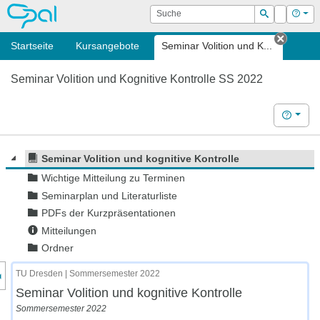
OPAL
Suche
Login
Hilf
Suchen
Startseite
Kursangebote
Seminar Volition und K...
Tab sc
Seminar Volition und Kognitive Kontrolle SS 2022
Hilfe
Seminar Volition und kognitive Kontrolle
Wichtige Mitteilung zu Terminen
Seminarplan und Literaturliste
PDFs der Kurzpräsentationen
Mitteilungen
Ordner
nzeige des Kursmenüs
TU Dresden | Sommersemester 2022
Seminar Volition und kognitive Kontrolle
Sommersemester 2022