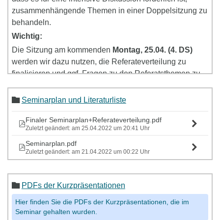
zusammenhängende Themen in einer Doppelsitzung zu
behandeln.
Wichtig:
Die Sitzung am kommenden
Montag, 25.04. (4. DS)
werden wir dazu nutzen, die Referateverteilung zu
finalisieren und ggf. Fragen zu den Referatsthemen zu
besprechen.
Die erste inhaltliche Seminarsitzung findet 02.05 als
Seminarplan und Literaturliste
Doppelsitzung (4. + 5. Doppelstunde) statt,
damit Sie
Finaler Seminarplan+Referateverteilung.pdf
genügend Zeit haben, sich auf die Sitzung vorzubereiten
Zuletzt geändert: am 25.04.2022 um 20:41 Uhr
und die Basistexte zu lesen.
Seminarplan.pdf
Zuletzt geändert: am 21.04.2022 um 00:22 Uhr
PDFs der Kurzpräsentationen
Hier finden Sie die PDFs der Kurzpräsentationen, die im
Seminar gehalten wurden.