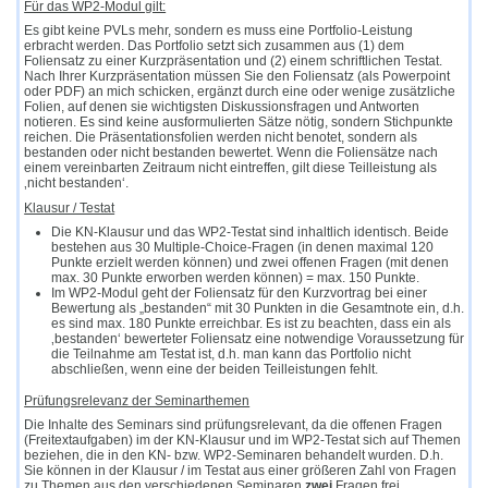
Für das WP2-Modul gilt:
Es gibt keine PVLs mehr, sondern es muss eine Portfolio-Leistung
erbracht werden. Das Portfolio setzt sich zusammen aus (1) dem
Foliensatz zu einer Kurzpräsentation und (2) einem schriftlichen Testat.
Nach Ihrer Kurzpräsentation müssen Sie den Foliensatz (als Powerpoint
oder PDF) an mich schicken, ergänzt durch eine oder wenige zusätzliche
Folien, auf denen sie wichtigsten Diskussionsfragen und Antworten
notieren. Es sind keine ausformulierten Sätze nötig, sondern Stichpunkte
reichen. Die Präsentationsfolien werden nicht benotet, sondern als
bestanden oder nicht bestanden bewertet. Wenn die Foliensätze nach
einem vereinbarten Zeitraum nicht eintreffen, gilt diese Teilleistung als
‚nicht bestanden‘.
Klausur / Testat
Die KN-Klausur und das WP2-Testat sind inhaltlich identisch. Beide
bestehen aus 30 Multiple-Choice-Fragen (in denen maximal 120
Punkte erzielt werden können) und zwei offenen Fragen (mit denen
max. 30 Punkte erworben werden können) = max. 150 Punkte.
Im WP2-Modul geht der Foliensatz für den Kurzvortrag bei einer
Bewertung als „bestanden“ mit 30 Punkten in die Gesamtnote ein, d.h.
es sind max. 180 Punkte erreichbar. Es ist zu beachten, dass ein als
‚bestanden‘ bewerteter Foliensatz eine notwendige Voraussetzung für
die Teilnahme am Testat ist, d.h. man kann das Portfolio nicht
abschließen, wenn eine der beiden Teilleistungen fehlt.
Prüfungsrelevanz der Seminarthemen
Die Inhalte des Seminars sind prüfungsrelevant, da die offenen Fragen
(Freitextaufgaben) im der KN-Klausur und im WP2-Testat sich auf Themen
beziehen, die in den KN- bzw. WP2-Seminaren behandelt wurden. D.h.
Sie können in der Klausur / im Testat aus einer größeren Zahl von Fragen
zu Themen aus den verschiedenen Seminaren
zwei
Fragen frei