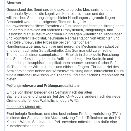
Abstract
Gegenstand des Seminars sind psychologische Mechanismen und
neuronale Systeme, die kognitiven Kontrollprozessen und der
willentlichen Steuerung zielgerichteter Handlungen zugrunde liegen.
Behandelt werden u.a. folgende Themen: Kognitiv-
neurowissenschaftliche Theorien zu Funktionen präfrontaler Hirnregionen
und deren Interaktion mit anderen Hirnsystemen, Bildgebungs- und
Läsionsstudien zu neurokognitiven Grundlagen willentlicher Handlungen
und kognitiver Flexibilität, neuronale Repräsentation von Absichten und
die Rolle unbewusster Prozesse bei der intentionalen
Handlungssteuerung, kognitive und neuronale Mechanismen adaptiver
und beeinträchtigter Selbstkontrolle. Das Seminar gibt zu einzelnen
Themen auch einen exemplarischen Einblick in die aktuelle Forschung
des Sonderforschungsbereichs Volition und kognitive Kontrolle und
behandelt philosophische Implikationen neurowissenschaftlicher Befunde
für Theorien der Willensfreiheit und ethische Fragen. Ein Hauptziel des
Seminars besteht neben der Wissensvermittlung darin, hinreichend Raum
für die kritische Diskussion von Theorien und empirischen Ergebnissen zu
bieten.
Prüfungsrelevanz und Prüfungsmodalitäten
Einige von Ihnen belegen das Seminar nach der alten
Bachelorstudienordnung als Teil des KN-Moduls, andere nach der neuen
Ordnung als Teil des Wahlpflichtmoduls WP2.
Für das KN Modul gilt:
Zwei belegte Seminare und eine bestandene Prüfungsvorleistung (PVL)
in einem der Seminare sind Voraussetzung für die Teilnahme an der KN-
Klausur. Wer im Seminar eine PVL erwerben möchte, muss dafür eine
Kurzpräsentation halten.