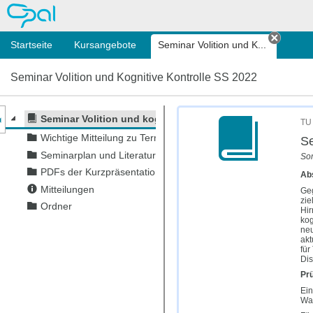
OPAL
Startseite
Kursangebote
Seminar Volition und K...
Tab sc
Seminar Volition und Kognitive Kontrolle SS 2022
nzeige des Kursmenüs
Seminar Volition und kognitive Kontrolle
TU
Wichtige Mitteilung zu Terminen
Se
Seminarplan und Literaturliste
So
PDFs der Kurzpräsentationen
Ab
Mitteilungen
Geg
zie
Ordner
Hir
kog
neu
akt
für
Dis
Pr
Ein
Wah