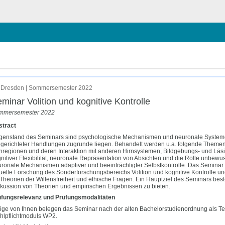
hließen
 Dresden | Sommersemester 2022
minar Volition und kognitive Kontrolle
mmersemester 2022
stract
enstand des Seminars sind psychologische Mechanismen und neuronale Systeme, d
lgerichteter Handlungen zugrunde liegen. Behandelt werden u.a. folgende Themen:
nregionen und deren Interaktion mit anderen Hirnsystemen, Bildgebungs- und Läs
nitiver Flexibilität, neuronale Repräsentation von Absichten und die Rolle unbewu
ronale Mechanismen adaptiver und beeinträchtigter Selbstkontrolle. Das Seminar 
uelle Forschung des Sonderforschungsbereichs Volition und kognitive Kontrolle u
 Theorien der Willensfreiheit und ethische Fragen. Ein Hauptziel des Seminars bes
kussion von Theorien und empirischen Ergebnissen zu bieten.
üfungsrelevanz und Prüfungsmodalitäten
ige von Ihnen belegen das Seminar nach der alten Bachelorstudienordnung als Te
lpflichtmoduls WP2.