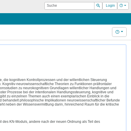
Suche
Hilf
Login
Suchen
Hilfe
ie kognitiven Kontrollprozessen und der willentlichen Steuerung
 Kognitiv-neurowissenschaftliche Theorien zu Funktionen präfrontaler
ionsstudien zu neurokognitiven Grundlagen willentlicher Handlungen und
sster Prozesse bei der intentionalen Handlungssteuerung, kognitive und
gibt zu einzelnen Themen auch einen exemplarischen Einblick in die
nd behandelt philosophische Implikationen neurowissenschaftlicher Befunde
teht neben der Wissensvermittlung darin, hinreichend Raum für die kritische
il des KN-Moduls, andere nach der neuen Ordnung als Teil des