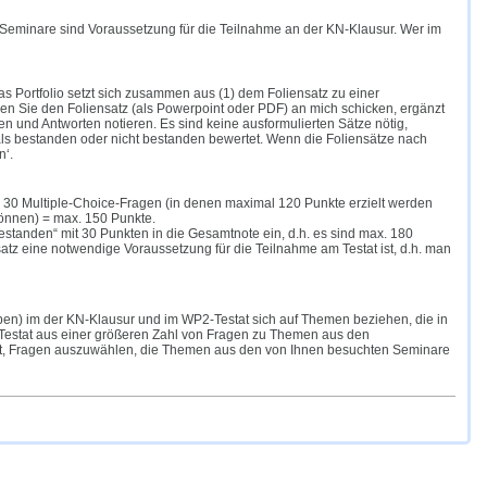
Seminare sind Voraussetzung für die Teilnahme an der KN-Klausur. Wer im
s Portfolio setzt sich zusammen aus (1) dem Foliensatz zu einer
sen Sie den Foliensatz (als Powerpoint oder PDF) an mich schicken, ergänzt
en und Antworten notieren. Es sind keine ausformulierten Sätze nötig,
als bestanden oder nicht bestanden bewertet. Wenn die Foliensätze nach
n‘.
s 30 Multiple-Choice-Fragen (in denen maximal 120 Punkte erzielt werden
önnen) = max. 150 Punkte.
estanden“ mit 30 Punkten in die Gesamtnote ein, d.h. es sind max. 180
nsatz eine notwendige Voraussetzung für die Teilnahme am Testat ist, d.h. man
aben) im der KN-Klausur und im WP2-Testat sich auf Themen beziehen, die in
 Testat aus einer größeren Zahl von Fragen zu Themen aus den
eit, Fragen auszuwählen, die Themen aus den von Ihnen besuchten Seminare