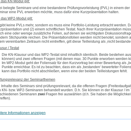
 das KN Modul gilt:
i belegte Seminare und eine bestandene Prüfungsvorleistung (PVL) in einem der 
inar eine PVL erwerben möchte, muss dafür eine Kurzpräsentation halten.
 das WP2-Modul gilt:
gibt keine PVLs mehr, sondern es muss eine Portfolio-Leistung erbracht werden. Da
zpräsentation und (2) einem schriftlichen Testat. Nach Ihrer Kurzpräsentation müs
ch eine oder wenige zusätzliche Folien, auf denen sie wichtigsten Diskussionsfrag
dern Stichpunkte reichen. Die Präsentationsfolien werden nicht benotet, sondern 
em vereinbarten Zeitraum nicht eintreffen, gilt diese Teilleistung als ‚nicht bestande
usur / Testat
Die KN-Klausur und das WP2-Testat sind inhaltlich identisch. Beide bestehen au
können) und zwei offenen Fragen (mit denen max. 30 Punkte erworben werden k
Im WP2-Modul geht der Foliensatz für den Kurzvortrag bei einer Bewertung als „b
Punkte erreichbar. Es ist zu beachten, dass ein als ‚bestanden‘ bewerteter Folie
kann das Portfolio nicht abschließen, wenn eine der beiden Teilleistungen fehlt.
üfungsrelevanz der Seminarthemen
 Inhalte des Seminars sind prüfungsrelevant, da die offenen Fragen (Freitextaufg
 KN- bzw. WP2-Seminaren behandelt wurden. D.h. Sie können in der Klausur / im
rschiedenen Seminaren
zwei
Fragen frei auswählen (d.h. Sie haben die Möglichk
reffen).
tere Informationen anzeigen