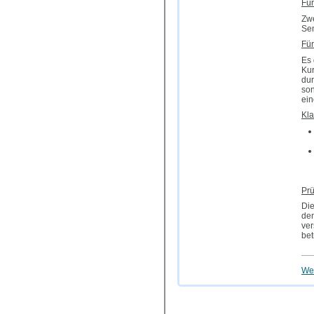
Für
Zwe
Sem
Für
Es 
Kur
dur
son
ein
Kla
Pr
Die
den
ve
bet
Wei