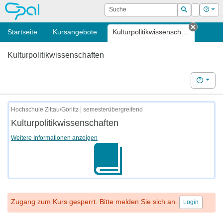
OPAL
Suche
Login
Hilf
Suchen
Startseite
Kursangebote
Kulturpolitikwissensch...
Tab sch
Kulturpolitikwissenschaften
Hilfe
Hochschule Zittau/Görlitz | semesterübergreifend
Kulturpolitikwissenschaften
Weitere Informationen anzeigen
Zugang zum Kurs gesperrt. Bitte melden Sie sich an.
Login