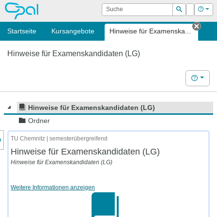
OPAL
Suche
Login
Hilf
Suchen
Startseite
Kursangebote
Hinweise für Examenska...
Tab s
Hinweise für Examenskandidaten (LG)
Hilfe
Hinweise für Examenskandidaten (LG)
Ordner
nzeige des Kursmenüs
TU Chemnitz | semesterübergreifend
Hinweise für Examenskandidaten (LG)
Hinweise für Examenskandidaten (LG)
Weitere Informationen anzeigen