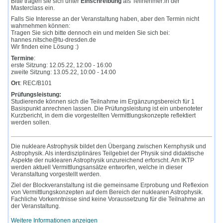
Bitte tragen sie sich unter
Einschreibung
als Teilnehmer:in der
Masterclass ein.
Falls Sie Interesse an der Veranstaltung haben, aber den Termin nicht
wahrnehmen können:
Tragen Sie sich bitte dennoch ein und melden Sie sich bei:
hannes.nitsche@tu-dresden.de
Wir finden eine Lösung :)
Termine
:
erste Sitzung: 12.05.22, 12:00 - 16:00
zweite Sitzung: 13.05.22, 10:00 - 14:00
Ort
: REC/B101
Prüfungsleistung:
Studierende können sich die Teilnahme im Ergänzungsbereich für 1
Basispunkt anrechnen lassen. Die Prüfungsleistung ist ein unbenoteter
Kurzbericht, in dem die vorgestellten Vermittlungskonzepte reflektiert
werden sollen.
Die nukleare Astrophysik bildet den Übergang zwischen Kernphysik und
Astrophysik. Als interdisziplinäres Teilgebiet der Physik sind didaktische
Aspekte der nuklearen Astrophysik unzureichend erforscht. Am IKTP
werden aktuell Vermittlungsansätze entworfen, welche in dieser
Veranstaltung vorgestellt werden.
Ziel der Blockveranstaltung ist die gemeinsame Erprobung und Reflexion
von Vermittlungskonzepten auf dem Bereich der nuklearen Astrophysik.
Fachliche Vorkenntnisse sind keine Voraussetzung für die Teilnahme an
der Veranstaltung.
Weitere Informationen anzeigen