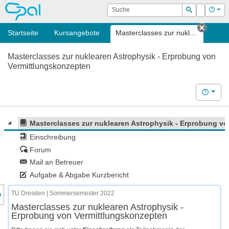
OPAL
Suche
Login
Hilf
Suchen
Startseite
Kursangebote
Masterclasses zur nukl...
Tab sc
Masterclasses zur nuklearen Astrophysik - Erprobung von
Vermittlungskonzepten
Hilfe
Masterclasses zur nuklearen Astrophysik - Erprobung v
Einschreibung
Forum
Mail an Betreuer
Aufgabe & Abgabe Kurzbericht
nzeige des Kursmenüs
TU Dresden | Sommersemester 2022
Masterclasses zur nuklearen Astrophysik -
Erprobung von Vermittlungskonzepten