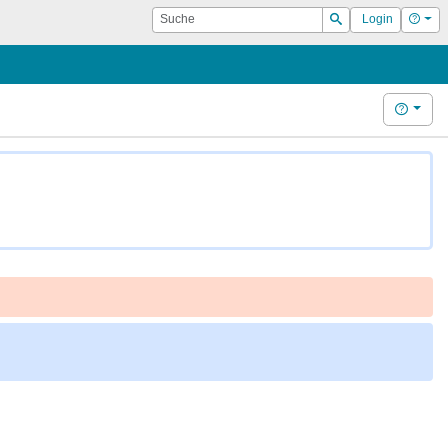
Suche
Hilf
Login
Suchen
Hilfe