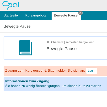
OPAL
Startseite
Kursangebote
Bewegte Pause
Tab schließen
Bewegte Pause
TU Chemnitz | semesterübergreifend
Bewegte Pause
Zugang zum Kurs gesperrt. Bitte melden Sie sich an.
Login
Informationen zum Zugang
Sie haben zu wenig Berechtigungen, um diesen Kurs zu starten.