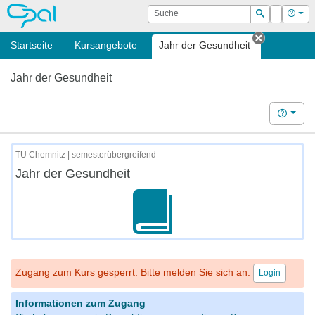
OPAL
Suche
Login
Hilf
Suchen
Startseite
Kursangebote
Jahr der Gesundheit
Tab schli
Jahr der Gesundheit
Hilfe
TU Chemnitz | semesterübergreifend
Jahr der Gesundheit
Zugang zum Kurs gesperrt. Bitte melden Sie sich an.
Login
Informationen zum Zugang