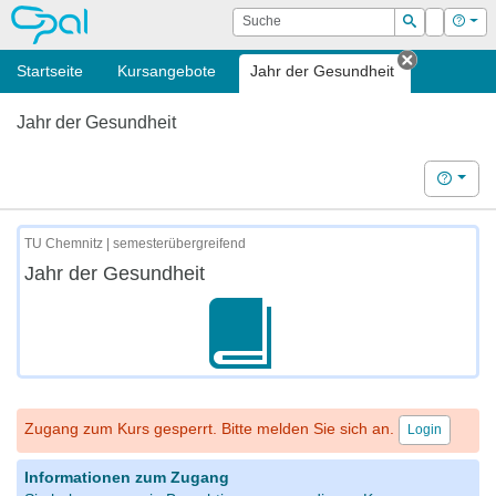
OPAL
Suche
Login
Hilf
Suchen
Startseite
Kursangebote
Jahr der Gesundheit
Tab schli
Jahr der Gesundheit
Hilfe
TU Chemnitz | semesterübergreifend
Jahr der Gesundheit
Zugang zum Kurs gesperrt. Bitte melden Sie sich an.
Login
Informationen zum Zugang