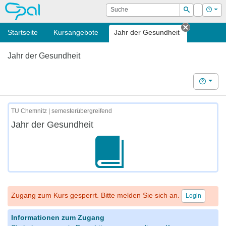
OPAL
Suche
Login
Hilf
Suchen
Startseite
Kursangebote
Jahr der Gesundheit
Tab schli
Jahr der Gesundheit
Hilfe
TU Chemnitz | semesterübergreifend
Jahr der Gesundheit
Zugang zum Kurs gesperrt. Bitte melden Sie sich an.
Login
Informationen zum Zugang