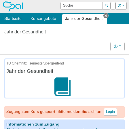
OPAL
Suche
Login
Hilf
Suchen
Startseite
Kursangebote
Jahr der Gesundheit
Tab schli
Jahr der Gesundheit
Hilfe
TU Chemnitz | semesterübergreifend
Jahr der Gesundheit
Zugang zum Kurs gesperrt. Bitte melden Sie sich an.
Login
Informationen zum Zugang