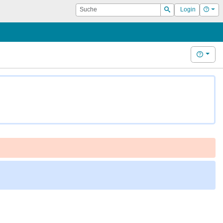
Suche
Hilf
Login
Suchen
Hilfe