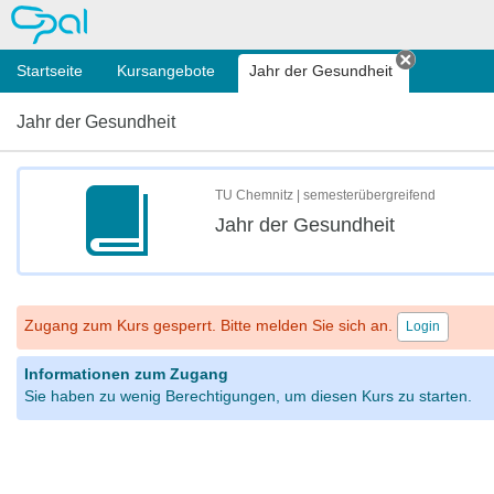
OPAL
Startseite
Kursangebote
Jahr der Gesundheit
Tab schli
Jahr der Gesundheit
TU Chemnitz | semesterübergreifend
Jahr der Gesundheit
Zugang zum Kurs gesperrt. Bitte melden Sie sich an.
Login
Informationen zum Zugang
Sie haben zu wenig Berechtigungen, um diesen Kurs zu starten.