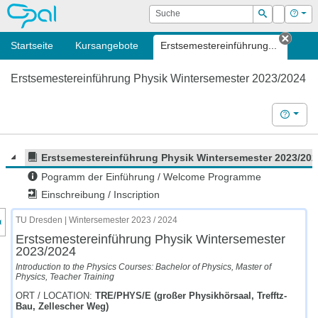
OPAL
Suche
Login
Hilf
Suchen
Startseite
Kursangebote
Erstsemestereinführung...
Tab s
Erstsemestereinführung Physik Wintersemester 2023/2024
Hilfe
Erstsemestereinführung Physik Wintersemester 2023/20
Pogramm der Einführung / Welcome Programme
Einschreibung / Inscription
nzeige des Kursmenüs
TU Dresden | Wintersemester 2023 / 2024
Erstsemestereinführung Physik Wintersemester
2023/2024
Introduction to the Physics Courses: Bachelor of Physics, Master of
Physics, Teacher Training
ORT / LOCATION:
TRE/PHYS/E (großer Physikhörsaal, Trefftz-
Bau, Zellescher Weg)