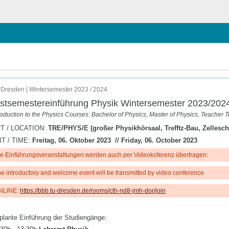
chließen
24
Dresden | Wintersemester 2023 / 2024
stsemestereinführung Physik Wintersemester 2023/202
roduction to the Physics Courses: Bachelor of Physics, Master of Physics, Teacher T
T / LOCATION:
TRE/PHYS/E (großer Physikhörsaal, Trefftz-Bau, Zellesc
IT / TIME:
Freitag, 06. Oktober 2023 // Friday, 06. October 2023
e Einführungsveranstaltungen werden auch per Videokoferenz übertragen:
e introductory and welcome event will be transmitted by video conference
NLINE:
https://bbb.tu-dresden.de/rooms/cth-nd8-jmh-dor/join
plante Einführung der Studiengänge: