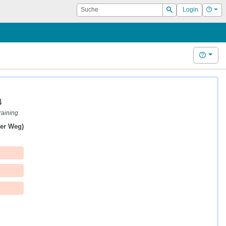
Suche
Hilf
Login
Suchen
Hilfe
4
raining
her Weg)