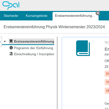
OPAL
Startseite
Kursangebote
Erstsemestereinführung...
Tab s
Erstsemestereinführung Physik Wintersemester 2023/2024
nzeige des Kursmenüs
Erstsemestereinführung Physik Wintersemester 2023/20
TU 
Pogramm der Einführung / Welcome Programme
Er
Einschreibung / Inscription
Int
OR
ZE
Di
Th
O
Ge