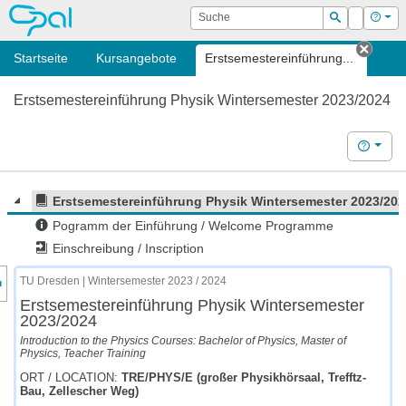
OPAL
Suche
Login
Hilf
Suchen
Startseite
Kursangebote
Erstsemestereinführung...
Tab s
Erstsemestereinführung Physik Wintersemester 2023/2024
Hilfe
Erstsemestereinführung Physik Wintersemester 2023/20
Pogramm der Einführung / Welcome Programme
Einschreibung / Inscription
nzeige des Kursmenüs
TU Dresden | Wintersemester 2023 / 2024
Erstsemestereinführung Physik Wintersemester
2023/2024
Introduction to the Physics Courses: Bachelor of Physics, Master of
Physics, Teacher Training
ORT / LOCATION:
TRE/PHYS/E (großer Physikhörsaal, Trefftz-
Bau, Zellescher Weg)