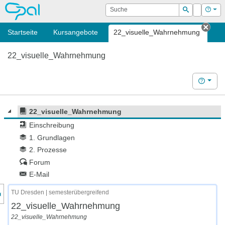
OPAL
Suche
Login
Hilf
Suchen
Startseite
Kursangebote
22_visuelle_Wahrnehmung
Tab 
22_visuelle_Wahrnehmung
Hilfe
22_visuelle_Wahrnehmung
Einschreibung
1. Grundlagen
2. Prozesse
Forum
E-Mail
nzeige des Kursmenüs
TU Dresden | semesterübergreifend
22_visuelle_Wahrnehmung
22_visuelle_Wahrnehmung