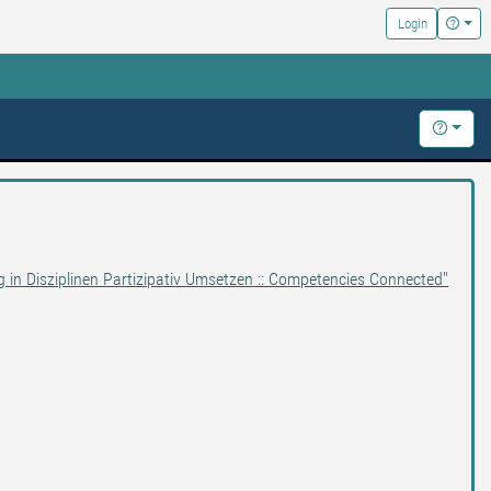
Hilfe
Login
Hilfe
g in Disziplinen Partizipativ Umsetzen :: Competencies Connected"