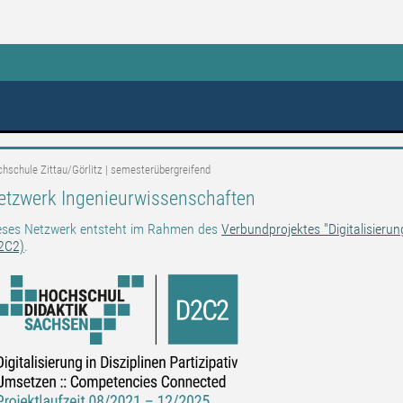
eßen
hschule Zittau/Görlitz | semesterübergreifend
etzwerk Ingenieurwissenschaften
eses Netzwerk entsteht im Rahmen des
Verbundprojektes "Digitalisierun
2C2)
.