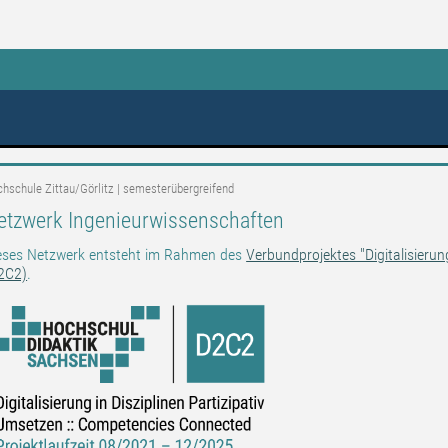
eßen
hschule Zittau/Görlitz | semesterübergreifend
etzwerk Ingenieurwissenschaften
eses Netzwerk entsteht im Rahmen des
Verbundprojektes "Digitalisierun
2C2)
.