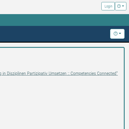
Hilfe
Login
Hilfe
g in Disziplinen Partizipativ Umsetzen :: Competencies Connected"