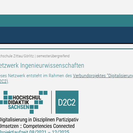
eßen
hschule Zittau/Görlitz | semesterübergreifend
etzwerk Ingenieurwissenschaften
eses Netzwerk entsteht im Rahmen des
Verbundprojektes "Digitalisierun
2C2)
.