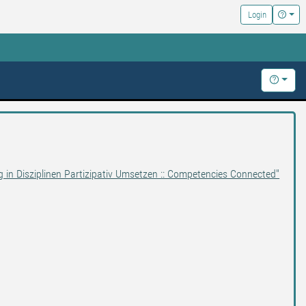
Hilfe
Login
Hilfe
g in Disziplinen Partizipativ Umsetzen :: Competencies Connected"