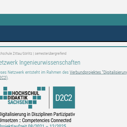
eßen
hschule Zittau/Görlitz | semesterübergreifend
etzwerk Ingenieurwissenschaften
eses Netzwerk entsteht im Rahmen des
Verbundprojektes "Digitalisierun
2C2)
.