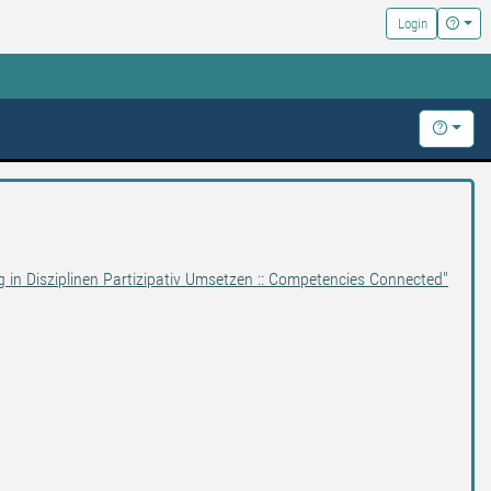
Hilfe
Login
Hilfe
g in Disziplinen Partizipativ Umsetzen :: Competencies Connected"