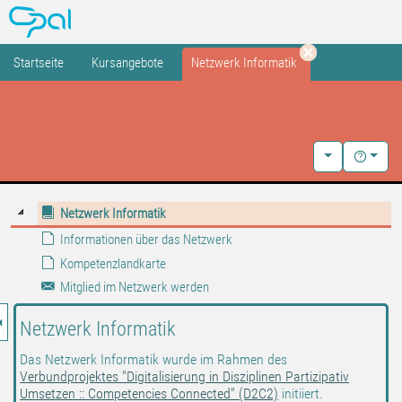
OPAL
Startseite
Kursangebote
Netzwerk Informatik
Tab schließen
Netzwerk Informatik
Weitere Kurs-A
Hilfe
Netzwerk Informatik
Informationen über das Netzwerk
Kompetenzlandkarte
Mitglied im Netzwerk werden
nzeige des Kursmenüs
Netzwerk Informatik
Das Netzwerk Informatik wurde im Rahmen des
Verbundprojektes "Digitalisierung in Disziplinen Partizipativ
Umsetzen :: Competencies Connected" (D2C2)
initiiert.