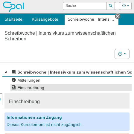
OPAL
Suche
Login
Hilf
Suchen
Startseite
Kursangebote
Schreibwoche | Intensi...
Tab sc
Schreibwoche | Intensivkurs zum wissenschaftlichen
Schreiben
Hilfe
Schreibwoche | Intensivkurs zum wissenschaftlichen Sc
Mitteilungen
Einschreibung
nzeige des Kursmenüs
Einschreibung
Informationen zum Zugang
Dieses Kurselement ist nicht zugänglich.