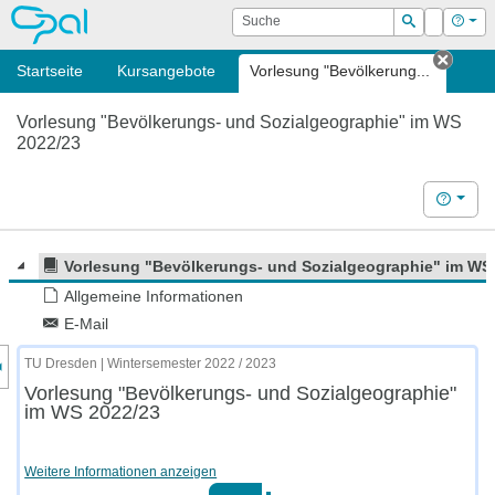
OPAL
Suche
Login
Hilf
Suchen
Startseite
Kursangebote
Vorlesung "Bevölkerung...
Tab s
Vorlesung "Bevölkerungs- und Sozialgeographie" im WS
2022/23
Hilfe
Vorlesung "Bevölkerungs- und Sozialgeographie" im WS
Allgemeine Informationen
E-Mail
nzeige des Kursmenüs
TU Dresden | Wintersemester 2022 / 2023
Vorlesung "Bevölkerungs- und Sozialgeographie"
im WS 2022/23
Weitere Informationen anzeigen