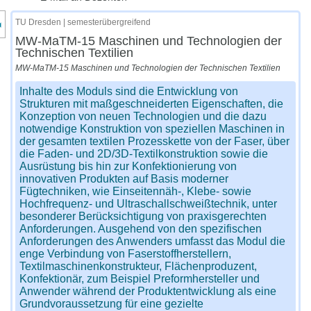
nzeige des Kursmenüs
TU Dresden | semesterübergreifend
MW-MaTM-15 Maschinen und Technologien der
Technischen Textilien
MW-MaTM-15 Maschinen und Technologien der Technischen Textilien
Inhalte des Moduls sind die Entwicklung von
Strukturen mit maßge
schneiderten Eigenschaften, die
Konzeption von neuen Technologien
und die dazu
notwendige Konstruktion von speziellen Maschinen in
der gesamten textilen Prozesskette von der Faser, über
die Faden-
und 2D/3D-Textilkonstruktion sowie die
Ausrüstung bis hin zur Kon
fektionierung
von
innovativen
Produkten
auf
Basis
moderner
Fügtechniken, wie Einseitennäh-, Klebe- sowie
Hochfrequenz- und Ult
raschallschweißtechnik, unter
besonderer Berücksichtigung von pra
xisgerechten
Anforderungen. Ausgehend von den spezifischen
Anfor
derungen des Anwenders umfasst das Modul die
enge Verbindung
von Faserstoffherstellern,
Textilmaschinenkonstrukteur, Flächenpro
duzent,
Konfektionär, zum Beispiel Preformhersteller und
Anwender
während der Produktentwicklung als eine
Grundvoraussetzung für
eine gezielte