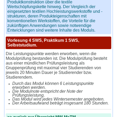
Produktkonstruktion über die textile
Wertschöpfungs
kette hinweg. Der Vergleich der
eingesetzten textilen Hochleistungs
werkstoffe und -
strukturen, deren Produkteigenschaften mit
konven
tionellen Werkstoffen, die Vorteile für die
zukünftigen Anwendungen
sowie notwendige
Entwicklungen sind weitere Inhalte des Moduls.
Vorlesung 4 SWS, Praktikum 1 SWS,
Selbststudium.
Die Leistungspunkte werden erworben, wenn die
Modulprüfung be
standen ist. Die Modulprüfung besteht
aus einer mündlichen Prü
fungsleistung als
Gruppenprüfung mit maximal vier Studierenden von
jeweils 20 Minuten Dauer je Studierender bzw.
Studierendem.
Durch das Modul können 6 Leistungspunkte
erworben werden.
Die Modulnote entspricht der Note der
Prüfungsleistung.
Das Modul wird jedes Wintersemester angeboten.
Der Arbeitsaufwand beträgt insgesamt 180 Stunden.