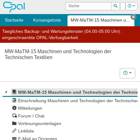
OPAL
Suche
Login
Hilf
Suchen
Startseite
Kursangebote
MW-MaTM-15 Maschinen u...
Ta
Taegliches Backup- und Wartungsfenster (04:00-05:00 Uhr):
eingeschraenkte OPAL-Verfuegbarkeit.
MW-MaTM-15 Maschinen und Technologien der
Technischen Textilien
Hilfe
MW-MaTM-15 Maschinen und Technologien der Technisch
Einschreibung Maschinen und Technologien der Technischen T
Mitteilungen
Forum / Chat
Vorlesungsunterlagen
Linkliste
E-Mail an Dozenten