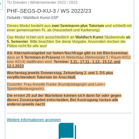
nzeige des Kursmenüs
TU Dresden | Wintersemester 2022 / 2023
PHF-SEGS-D-KU-3 / WS 2022/23
Didaktik / Wahlfach Kunst GSP
Dieses Modul besteht aus
zwei Seminaren plus Tutorium
und schließt mit
einer gemeinsamen PL ab (Hausarbeit und Kartierung).
Das Modul richtet sich ausschließlich an
Wahlfach Kunst
Studierende
ab
5. Semester
. Bitte beachten Sie diese Vorgabe. Ansonsten reichen die
Plätze nicht für alle aus!
Als Alternativangebot zur hohen Nachfrage gibt es ein Blockseminar,
dass an
5 Terminen in Präsenz
im Weberbau (Weberplatz 5 / Raum K011
bzw. K014) stattfinden wird.
Termine:
3.11., 17.11., 1.12., 15.12. und
12.1.2023
Wochentag jeweils Donnerstag. Zeitumfang 2. und 3. DS plus
verpflichtendem Tutorium im Anschluß.
Dozentin: Frau Annette Funke (Kunstpädagogin und Lern-/
Spielmitteldesignerin).
Die ersten 20 auf der Warteliste können sich dann für oder gegen
dieses Zusatzangebot entscheiden. Bei Austragung rücken alle
anderen jeweils nach!
Weitere Informationen anzeigen