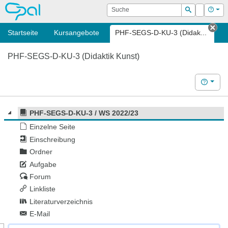
OPAL
Suche
Login
Hilf
Suchen
Startseite
Kursangebote
PHF-SEGS-D-KU-3 (Didak...
Tab
PHF-SEGS-D-KU-3 (Didaktik Kunst)
Hilfe
PHF-SEGS-D-KU-3 / WS 2022/23
Einzelne Seite
Einschreibung
Ordner
Aufgabe
Forum
Linkliste
Literaturverzeichnis
E-Mail