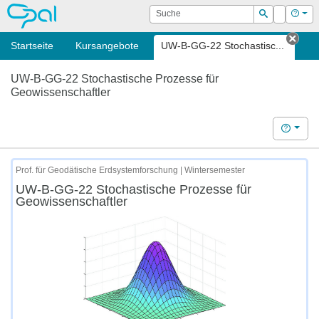
OPAL
Suche
Login
Hilf
Suchen
Startseite
Kursangebote
UW-B-GG-22 Stochastisc...
Tab 
UW-B-GG-22 Stochastische Prozesse für
Geowissenschaftler
Hilfe
Prof. für Geodätische Erdsystemforschung | Wintersemester
UW-B-GG-22 Stochastische Prozesse für
Geowissenschaftler