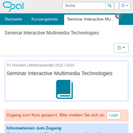
OPAL
Suche
Login
Hilf
Suchen
Startseite
Kursangebote
Seminar Interactive Mu...
Tab sc
Seminar Interactive Multimedia Technologies
Hilfe
TU Dresden | Wintersemester 2022 / 2023
Seminar Interactive Multimedia Technologies
Zugang zum Kurs gesperrt. Bitte melden Sie sich an.
Login
Informationen zum Zugang