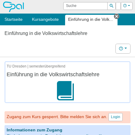
OPAL
Suche
Login
Hilf
Suchen
Startseite
Kursangebote
Einführung in die Volk...
Tab sch
Einführung in die Volkswirtschaftslehre
Hilfe
TU Dresden | semesterübergreifend
Einführung in die Volkswirtschaftslehre
Zugang zum Kurs gesperrt. Bitte melden Sie sich an.
Login
Informationen zum Zugang