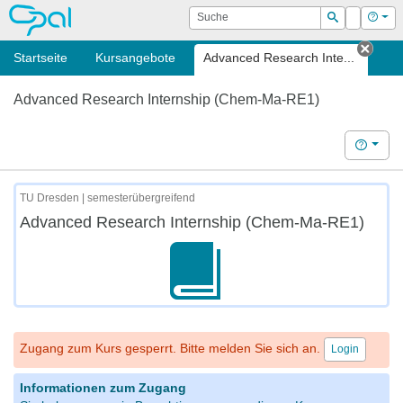
OPAL
Suche
Login
Hilf
Suchen
Startseite
Kursangebote
Advanced Research Inte...
Tab s
Advanced Research Internship (Chem-Ma-RE1)
Hilfe
TU Dresden | semesterübergreifend
Advanced Research Internship (Chem-Ma-RE1)
Zugang zum Kurs gesperrt. Bitte melden Sie sich an.
Login
Informationen zum Zugang