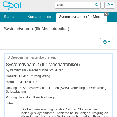
OPAL
Suche
Login
Hilf
Suchen
Startseite
Kursangebote
Systemdynamik (für Mec...
Tab 
Systemdynamik (für Mechatroniker)
Hilfe
TU Dresden | semesterübergreifend
Systemdynamik (für Mechatroniker)
Systemdynamik mechanische Strukturen
Dozent: Dr.-Ing. Zhirong Wang
Modul: MT-13 01 02
Umfang: 2 Semesterwochenstunden (SWS) Vorlesung, 1 SWS Übung,
Selbststudium
Prüfung: laut Modulbeschreibung
Inhalt:
Die Lehrveranstaltung hat das Ziel, den Studenten zu
befähigen, dynamische Probleme bei beliebiger Erregung an
diskreten mechanischen Systemen zu behandeln. Es werden