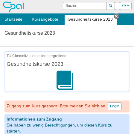
OPAL
Suche
Login
Hilf
Suchen
Startseite
Kursangebote
Gesundheitskurse 2023
Tab sch
Gesundheitskurse 2023
TU Chemnitz | semesterübergreifend
Gesundheitskurse 2023
Zugang zum Kurs gesperrt. Bitte melden Sie sich an.
Login
Informationen zum Zugang
Sie haben zu wenig Berechtigungen, um diesen Kurs zu
starten.