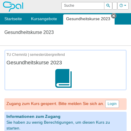
OPAL
Suche
Login
Hilf
Suchen
Startseite
Kursangebote
Gesundheitskurse 2023
Tab sch
Gesundheitskurse 2023
TU Chemnitz | semesterübergreifend
Gesundheitskurse 2023
Zugang zum Kurs gesperrt. Bitte melden Sie sich an.
Login
Informationen zum Zugang
Sie haben zu wenig Berechtigungen, um diesen Kurs zu
starten.