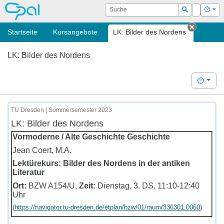
OPAL
Suche
Login
Hilf
Suchen
Startseite
Kursangebote
LK: Bilder des Nordens
Tab sch
LK: Bilder des Nordens
Hilfe
TU Dresden | Sommersemester 2023
LK: Bilder des Nordens
Vormoderne / Alte Geschichte Geschichte
Jean Coert, M.A.
Lektürekurs: Bilder des Nordens in der antiken
Literatur
Ort:
BZW A154/U,
Zeit:
Dienstag, 3. DS, 11:10-12:40
Uhr
(
https://navigator.tu-dresden.de/etplan/bzw/01/raum/336301.0060
)