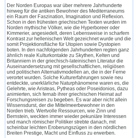
Der Norden Europas war über mehrere Jahrhunderte
hinweg für die antiken Bewohner des Mediterraneums
ein Raum der Faszination, Imagination und Reflexion.
Schon in den frühesten griechischen Texten wurden im
Norden mythische Völker, wie die Hyperboreer oder
Kimmerier, angesiedelt, deren Lebensweise in scharfem
Kontrast zur hellenischen Welt gezeichnet wurde und die
somit Projektionsfläche für Utopien sowie Dystopien
boten. In den nachfolgenden Jahrhunderten regten ganz
ähnlich reale Kulturkontakte zu Skythen, Kelten und
Britanniern in der griechisch-lateinischen Literatur die
Auseinandersetzung mit gesellschaftlichen, religiösen
und politischen Alternativmodellen an, die in der Ferne
verortet wurden. Solche Kulturerfahrungen sowie neu
entdeckte, unerklärliche Naturphänomene waren es, die
Gelehrte, wie Aristeas, Pytheas oder Poseidonios, dazu
animierten, sich fernab ihrer griechischen Heimat auf
Forschungsreisen zu begeben. Es war aber nicht allein
Wissensdurst, der die Mittelmeerbewohner in den
Norden trieb. Wertvolle Ressourcen, wie Zinn und
Bernstein, weckten immer wieder pekuniäre Interessen
und manch römischer Politiker strebte danach, mit
scheinbar leichten Eroberungszügen in den nördlichen
Breiten Prestige, Macht und Einfluss zu erwerben.