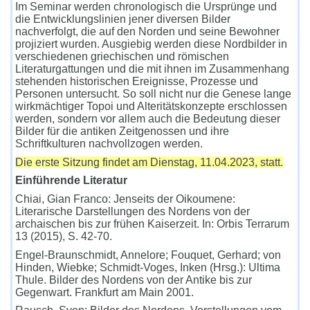
Im Seminar werden chronologisch die Ursprünge und
die Entwicklungslinien jener diversen Bilder
nachverfolgt, die auf den Norden und seine Bewohner
projiziert wurden. Ausgiebig werden diese Nordbilder in
verschiedenen griechischen und römischen
Literaturgattungen und die mit ihnen im Zusammenhang
stehenden historischen Ereignisse, Prozesse und
Personen untersucht. So soll nicht nur die Genese lange
wirkmächtiger Topoi und Alteritätskonzepte erschlossen
werden, sondern vor allem auch die Bedeutung dieser
Bilder für die antiken Zeitgenossen und ihre
Schriftkulturen nachvollzogen werden.
Die erste Sitzung findet am Dienstag, 11.04.2023, statt.
Einführende Literatur
Chiai, Gian Franco: Jenseits der Oikoumene:
Literarische Darstellungen des Nordens von der
archaischen bis zur frühen Kaiserzeit. In: Orbis Terrarum
13 (2015), S. 42-70.
Engel-Braunschmidt, Annelore; Fouquet, Gerhard; von
Hinden, Wiebke; Schmidt-Voges, Inken (Hrsg.): Ultima
Thule. Bilder des Nordens von der Antike bis zur
Gegenwart. Frankfurt am Main 2001.