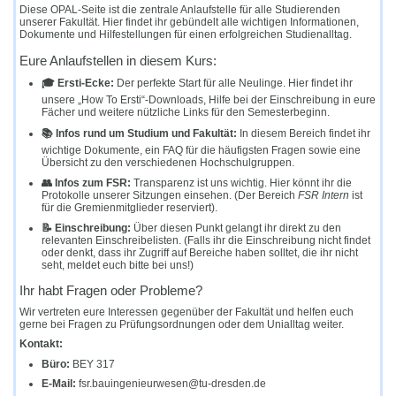
Diese OPAL-Seite ist die zentrale Anlaufstelle für alle Studierenden
unserer Fakultät. Hier findet ihr gebündelt alle wichtigen Informationen,
Dokumente und Hilfestellungen für einen erfolgreichen Studienalltag.
Eure Anlaufstellen in diesem Kurs:
🎓 Ersti-Ecke:
Der perfekte Start für alle Neulinge. Hier findet ihr
unsere „How To Ersti“-Downloads, Hilfe bei der Einschreibung in eure
Fächer und weitere nützliche Links für den Semesterbeginn.
📚 Infos rund um Studium und Fakultät:
In diesem Bereich findet ihr
wichtige Dokumente, ein FAQ für die häufigsten Fragen sowie eine
Übersicht zu den verschiedenen Hochschulgruppen.
👥 Infos zum FSR:
Transparenz ist uns wichtig. Hier könnt ihr die
Protokolle unserer Sitzungen einsehen. (Der Bereich
FSR Intern
ist
für die Gremienmitglieder reserviert).
📝 Einschreibung:
Über diesen Punkt gelangt ihr direkt zu den
relevanten Einschreibelisten. (Falls ihr die Einschreibung nicht findet
oder denkt, dass ihr Zugriff auf Bereiche haben solltet, die ihr nicht
seht, meldet euch bitte bei uns!)
Ihr habt Fragen oder Probleme?
Wir vertreten eure Interessen gegenüber der Fakultät und helfen euch
gerne bei Fragen zu Prüfungsordnungen oder dem Unialltag weiter.
Kontakt:
Büro:
BEY 317
E-Mail:
fsr.bauingenieurwesen@tu-dresden.de