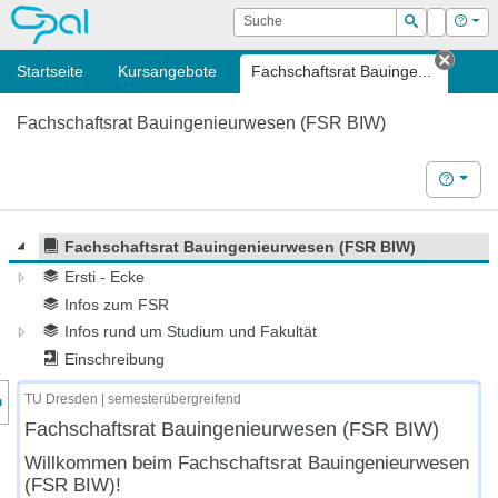
OPAL
Suche
Login
Hilf
Suchen
Startseite
Kursangebote
Fachschaftsrat Bauinge...
Tab s
Fachschaftsrat Bauingenieurwesen (FSR BIW)
Hilfe
Fachschaftsrat Bauingenieurwesen (FSR BIW)
Ersti - Ecke
Infos zum FSR
Infos rund um Studium und Fakultät
Einschreibung
nzeige des Kursmenüs
TU Dresden | semesterübergreifend
Fachschaftsrat Bauingenieurwesen (FSR BIW)
Willkommen beim Fachschaftsrat Bauingenieurwesen
(FSR BIW)!