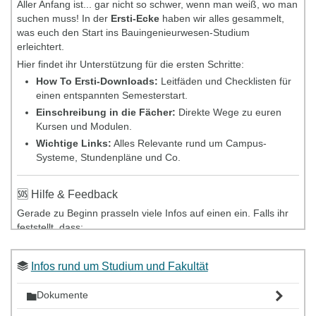
Aller Anfang ist... gar nicht so schwer, wenn man weiß, wo man
suchen muss! In der
Ersti-Ecke
haben wir alles gesammelt,
was euch den Start ins Bauingenieurwesen-Studium
erleichtert.
Hier findet ihr Unterstützung für die ersten Schritte:
How To Ersti-Downloads:
Leitfäden und Checklisten für
einen entspannten Semesterstart.
Einschreibung in die Fächer:
Direkte Wege zu euren
Kursen und Modulen.
Wichtige Links:
Alles Relevante rund um Campus-
Systeme, Stundenpläne und Co.
🆘 Hilfe & Feedback
Gerade zu Beginn prasseln viele Infos auf einen ein. Falls ihr
feststellt, dass:
Ein Link ins Leere führt,
Informationen veraltet sind oder
Infos rund um Studium und Fakultät
euch ein ganz wichtiges Thema in dieser Übersicht fehlt,
Dokumente
...dann meldet euch unbedingt bei uns!
Wir vom