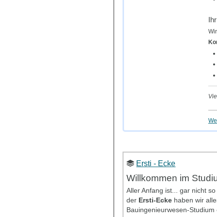
Ih
Wir
Ko
Vie
Wei
Ersti - Ecke
Willkommen im Studiu
Aller Anfang ist... gar nich
der
Ersti-Ecke
haben wir all
Bauingenieurwesen-Studium er