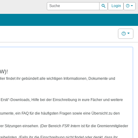
Suche
Hilf
Login
Suchen
Hilfe
IW)!
 Hier findet ihr gebündelt alle wichtigen Informationen, Dokumente und
To Ersti“-Downloads, Hilfe bei der Einschreibung in eure Fächer und weitere
okumente, ein FAQ für die häufigsten Fragen sowie eine Übersicht zu den
erer Sitzungen einsehen. (Der Bereich
FSR Intern
ist für die Gremienmitglieder
belisten. (Falls ihr die Einschreibung nicht findet oder denkt, dass ihr