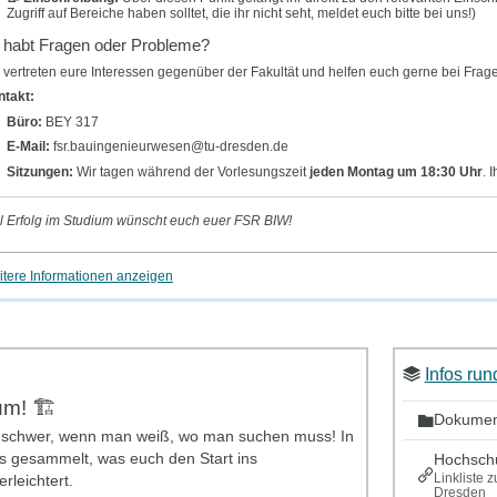
Zugriff auf Bereiche haben solltet, die ihr nicht seht, meldet euch bitte bei uns!)
r habt Fragen oder Probleme?
 vertreten eure Interessen gegenüber der Fakultät und helfen euch gerne bei Fra
ntakt:
Büro:
BEY 317
E-Mail:
fsr.bauingenieurwesen@tu-dresden.de
Sitzungen:
Wir tagen während der Vorlesungszeit
jeden Montag um 18:30 Uhr
. 
l Erfolg im Studium wünscht euch euer FSR BIW!
tere Informationen anzeigen
Infos ru
m! 🏗️
Dokume
t so schwer, wenn man weiß, wo man suchen muss! In
es gesammelt, was euch den Start ins
Hochsch
Linkliste
leichtert.
Dresden