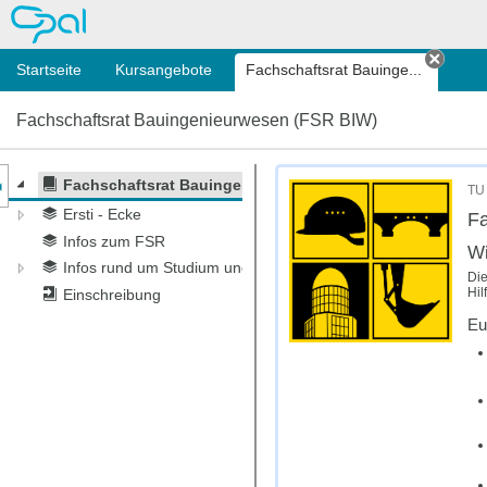
OPAL
Startseite
Kursangebote
Fachschaftsrat Bauinge...
Tab s
Fachschaftsrat Bauingenieurwesen (FSR BIW)
nzeige des Kursmenüs
Fachschaftsrat Bauingenieurwesen (FSR BIW)
TU 
Ersti - Ecke
Fa
Infos zum FSR
Wi
Infos rund um Studium und Fakultät
Die
Hil
Einschreibung
Eu