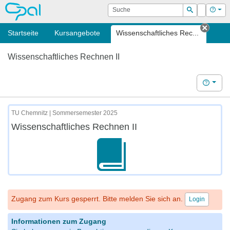
OPAL
Suche
Login
Hilf
Suchen
Startseite
Kursangebote
Wissenschaftliches Rec...
Tab s
Wissenschaftliches Rechnen II
Hilfe
TU Chemnitz | Sommersemester 2025
Wissenschaftliches Rechnen II
Zugang zum Kurs gesperrt. Bitte melden Sie sich an.
Login
Informationen zum Zugang