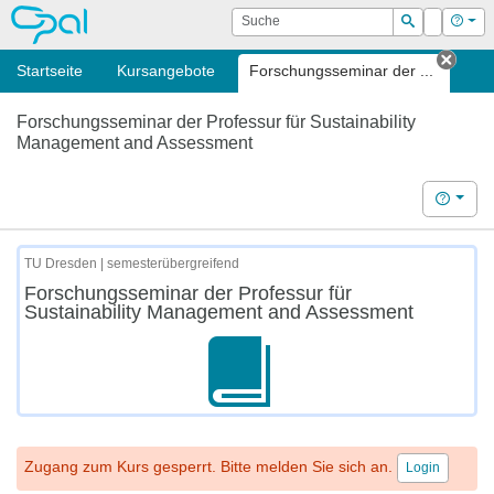
OPAL
Suche
Login
Hilf
Suchen
Startseite
Kursangebote
Forschungsseminar der ...
Tab s
Forschungsseminar der Professur für Sustainability
Management and Assessment
Hilfe
TU Dresden | semesterübergreifend
Forschungsseminar der Professur für
Sustainability Management and Assessment
Zugang zum Kurs gesperrt. Bitte melden Sie sich an.
Login