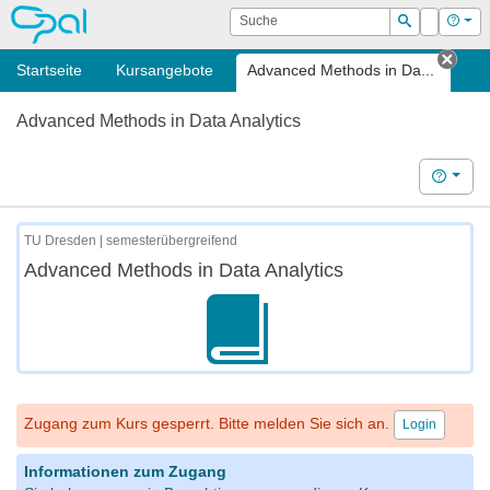
OPAL
Suche
Login
Hilf
Suchen
Startseite
Kursangebote
Advanced Methods in Da...
Tab 
Advanced Methods in Data Analytics
Hilfe
TU Dresden | semesterübergreifend
Advanced Methods in Data Analytics
Zugang zum Kurs gesperrt. Bitte melden Sie sich an.
Login
Informationen zum Zugang