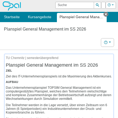
OPAL
Suche
Login
Hilf
Suchen
Startseite
Kursangebote
Planspiel General Mana...
Tab s
Planspiel General Management im SS 2026
Hilfe
TU Chemnitz | semesterübergreifend
Planspiel General Management im SS 2026
ZIEL
Ziel des IT-Unternehmensplanspiels ist die Maximierung des Aktienkurses.
AUFBAU
Das Unternehmensplanspiel TOPSIM General Management ist ein
computergestütztes Planspiel, welches den Teilnehmern vielschichtige
und komplexe Zusammenhänge der Betriebswirtschaft aufzeigt und deren
Wechselwirkungen durch Simulation vermittelt.
Die Teilnehmer werden in die Lage versetzt, über einen Zeitraum von 6
Jahren (6 Spielperioden) ein Industrieunternehmen der Druck- und
Kopiererbranche zu führen.