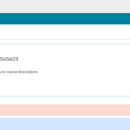
hließen
a SoSe23
s
for course descriptions.