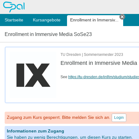
OPAL
Startseite
Kursangebote
Enrollment in Immersiv...
Tab sc
Enrollment in Immersive Media SoSe23
TU Dresden | Sommersemester 2023
Enrollment in Immersive Medi
See
https://tu-dresden.de/inf/im/studium/studie
Zugang zum Kurs gesperrt. Bitte melden Sie sich an.
Login
Informationen zum Zugang
Sie haben zu wenig Berechtigungen, um diesen Kurs zu starten.