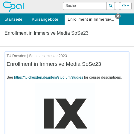
OPAL
Suche
Login
Hilf
Suchen
Startseite
Kursangebote
Enrollment in Immersiv...
Tab sc
Enrollment in Immersive Media SoSe23
TU Dresden | Sommersemester 2023
Enrollment in Immersive Media SoSe23
See
https://tu-dresden.de/inf/im/studium/studies
for course descriptions.