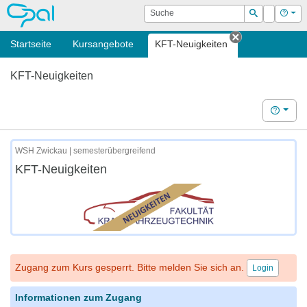
OPAL
Suche
Login
Hilf
Suchen
Startseite
Kursangebote
KFT-Neuigkeiten
Tab schließe
KFT-Neuigkeiten
Hilfe
WSH Zwickau | semesterübergreifend
KFT-Neuigkeiten
Zugang zum Kurs gesperrt. Bitte melden Sie sich an.
Login
Informationen zum Zugang