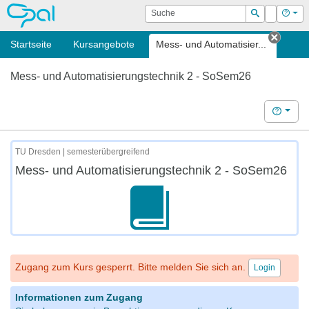
OPAL
Suche
Login
Hilf
Suchen
Startseite
Kursangebote
Mess- und Automatisier...
Tab s
Mess- und Automatisierungstechnik 2 - SoSem26
Hilfe
TU Dresden | semesterübergreifend
Mess- und Automatisierungstechnik 2 - SoSem26
Zugang zum Kurs gesperrt. Bitte melden Sie sich an.
Login
Informationen zum Zugang