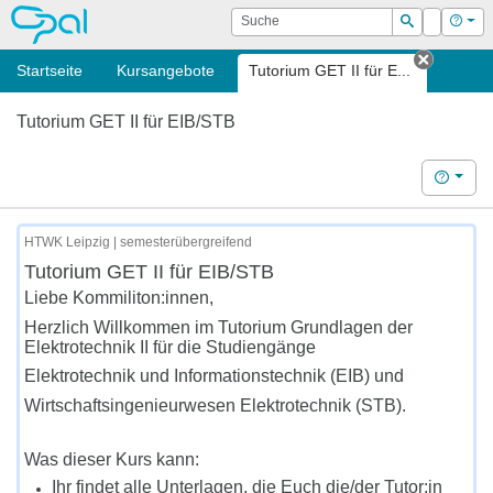
OPAL
Suche
Login
Hilf
Suchen
Startseite
Kursangebote
Tutorium GET II für E...
Tab sch
Tutorium GET II für EIB/STB
Hilfe
HTWK Leipzig | semesterübergreifend
Tutorium GET II für EIB/STB
Liebe Kommiliton:innen,
Herzlich Willkommen im Tutorium Grundlagen der
Elektrotechnik II für die Studiengänge
Elektrotechnik und Informationstechnik (EIB) und
Wirtschaftsingenieurwesen Elektrotechnik (STB).
Was dieser Kurs kann:
Ihr findet alle Unterlagen, die Euch die/der Tutor:in