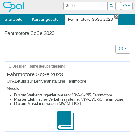
OPAL
Suche
Login
Hilf
Suchen
Startseite
Kursangebote
Fahrmotore SoSe 2023
Tab sch
Fahrmotore SoSe 2023
Hilfe
TU Dresden | semesterübergreifend
Fahrmotore SoSe 2023
OPAL-Kurs zur Lehrveranstaltung Fahrmotore
Module:
Diplom Verkehrsingenieurwesen:
VW-VI-485
Fahrmotore
Master Elektrische Verkehrssysteme:
VW-EVS-55
Fahrmotore
Diplom Maschinenwesen MW-MB-KST-11