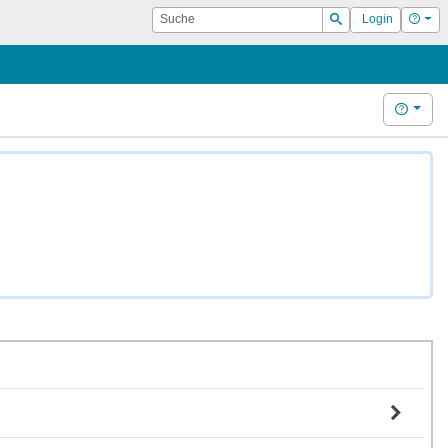
Suche
Hilf
Login
Suchen
Hilfe