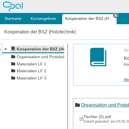
OPAL
Startseite
Kursangebote
Kooperation der BSZ (H...
Tab s
Kooperation der BSZ (Holztechnik)
nzeige des Kursmenüs
Kooperation der BSZ (Holztechnik)
TU 
Organisation und Protokolle
Ko
Materialien LF 1
Koo
Materialien LF 2
Materialien LF 3
Wei
Organisation und Proto
Tischler (5).pdf
Zuletzt geändert: am 03.05.